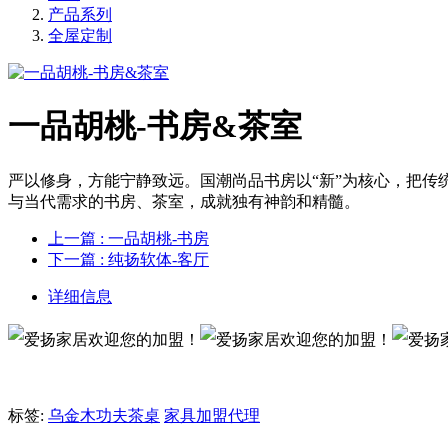
产品系列
全屋定制
一品胡桃-书房&茶室
严以修身，方能宁静致远。国潮尚品书房以“新”为核心，把
与当代需求的书房、茶室，成就独有神韵和精髓。
上一篇
: 一品胡桃-书房
下一篇
: 纯扬软体-客厅
详细信息
标签:
乌金木功夫茶桌
家具加盟代理